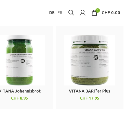
0
CHF
0.00
DE
|
FR
VITANA Johannisbrot
VITANA BARF’er Plus
CHF
CHF