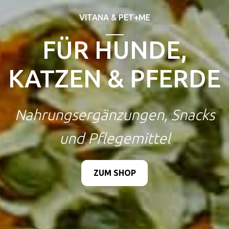
VITANA & PET+ME
FÜR HUNDE,
KATZEN & PFERDE
Nahrungsergänzungen, Snacks
und Pflegemittel
ZUM SHOP